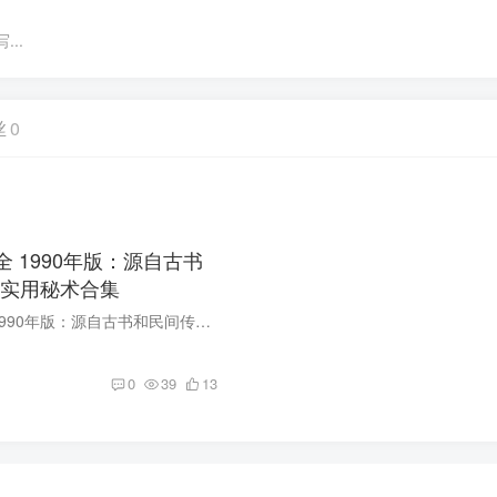
..
丝
0
全 1990年版：源自古书
实用秘术合集
600个秘术大全 1990年版：源自古书和民间传承的实用秘术合集 【这份资源是什么？】 600个秘术大全是一部系统整理的民间智慧合集，源自古书和民间智者传承。该资源收录了600个实用秘术，涵盖生活...
0
39
13