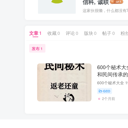
信科, 诚联
这家伙很懒，什么都没有写.
文章
1
收藏
0
评论
0
版块
0
帖子
0
粉
发布
1
600个秘术大
和民间传承的
GEO
2个月前